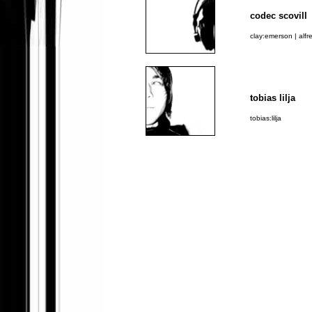
codec scovill
clay:emerson | alfr
tobias lilja
tobias:lilja