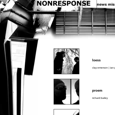
loess
clay:emerson | ian
proem
richard:bailey